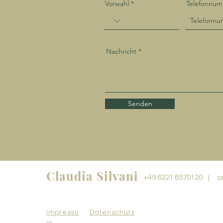
Vorwahl
Telefonnu
Nachricht
Senden
Claudia Silvani
+49 6221 6570120
|
p
Impressu
Datenschutz