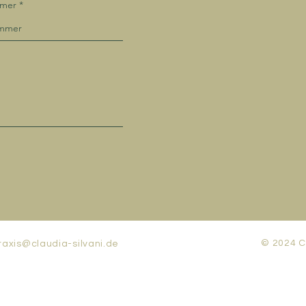
mmer
© 2024 Cl
raxis@claudia-silvani.de