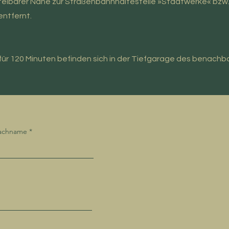
ittelbarer Nähe zur Straßenbahnhaltestelle »Stadtwerke« bzw
ntfernt.
für 120 Minuten befinden sich in der Tiefgarage des benachb
achname