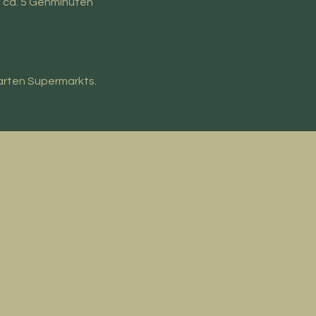
. ca. 5 Gehminuten
arten Supermarkts.